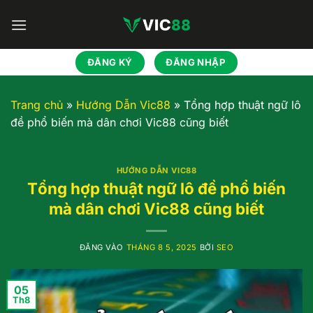
Bỏ
qua
nội
dung
ĐĂNG KÝ
ĐĂNG NHẬP
Trang chủ
»
Hướng Dẫn Vic88
»
Tổng hợp thuật ngữ lô
đề phổ biến mà dân chơi Vic88 cũng biết
HƯỚNG DẪN VIC88
Tổng hợp thuật ngữ lô đề phổ biến
mà dân chơi Vic88 cũng biết
ĐĂNG VÀO
THÁNG 8 5, 2025
BỞI
SEO
05
Th8