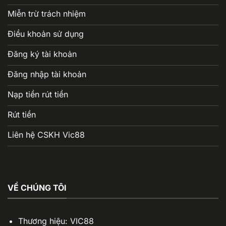
Miễn trừ trách nhiệm
Điều khoản sử dụng
Đăng ký tài khoản
Đăng nhập tài khoản
Nạp tiền rút tiền
Rút tiền
Liên hệ CSKH Vic88
VỀ CHÚNG TÔI
Thương hiệu: VIC88