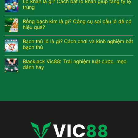
Lô khan là gì? Cách bắt lô khan giúp tăng tỷ lệ
trúng
Rồng bạch kim là gì? Công cụ soi cầu lô đề có
hiệu quả?
Bạch thủ lô là gì? Cách chơi và kinh nghiệm bắt
bạch thủ
Blackjack Vic88: Trải nghiệm luật cược, mẹo
đánh hay