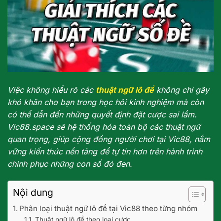
Việc không hiểu rõ các
thuật ngữ lô đề
không chỉ gây
khó khăn cho bạn trong học hỏi kinh nghiệm mà còn
có thể dẫn đến những quyết định đặt cược sai lầm.
Vic88.space sẽ hệ thống hóa toàn bộ các thuật ngữ
quan trọng, giúp cộng đồng người chơi tại Vic88, nắm
vững kiến thức nền tảng để tự tin hơn trên hành trình
chinh phục những con số đỏ đen.
Nội dung
Phân loại thuật ngữ lô đề tại Vic88 theo từng nhóm
Thuật ngữ lô đề theo loại cược