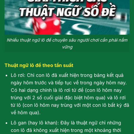
Nhiều thuật ngữ lô đề chuyên sâu người chơi cần phải nắm
vững
Thuật ngữ lô đề theo tần suất
Lô rơi: Chỉ con lô đã xuất hiện trong bảng kết quả
ngày hôm trước và tiếp tục về trong ngày hôm nay.
Có hai dạng chính là lô rơi từ đề (con lô hôm nay
trùng với 2 số cuối giải đặc biệt hôm qua) và lô rơi
từ lô (con lô hôm nay trùng với một con lô bất kỳ đã
về hôm qua).
Lô gan (hay lô khan): Đây là thuật ngữ chỉ những
con lô đã không xuất hiện trong một khoảng thời