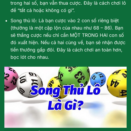
trong hai số, bạn vẫn thua cược. Đây là cách chơi lô
đề “tất cả hoặc không có gì”.
Song thủ lô: Là bạn cược vào 2 con số riêng biệt
(thường là một cặp lộn của nhau như 68 – 86). Bạn
sẽ thắng cược nếu chỉ cần MỘT TRONG HAI con số
đó xuất hiện. Nếu cả hai cùng về, bạn sẽ nhận được
tiền thưởng gấp đôi. Đây là cách chơi an toàn hơn,
bọc lót cho nhau.