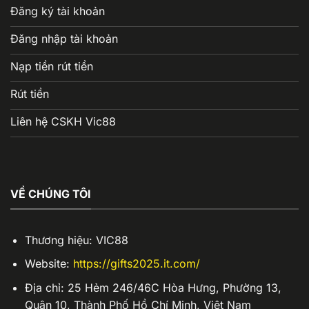
Đăng ký tài khoản
Đăng nhập tài khoản
Nạp tiền rút tiền
Rút tiền
Liên hệ CSKH Vic88
VỀ CHÚNG TÔI
Thương hiệu: VIC88
Website:
https://gifts2025.it.com/
Địa chỉ: 25 Hẻm 246/46C Hòa Hưng, Phường 13,
Quận 10, Thành Phố Hồ Chí Minh, Việt Nam