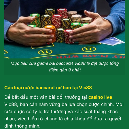
Mục tiêu của game bài baccarat Vic88 là đặt được tổng
điểm gần 9 nhất
Các loại cược baccarat cơ bản tại Vic88
Để bắt đầu một ván bài đổi thưởng tại
casino live
Vic88, bạn cần nắm vững ba lựa chọn cược chính. Mỗi
cửa cược có tỷ lệ trả thưởng và xác suất thắng khác
nhau, việc hiểu rõ chúng là chìa khóa để đưa ra quyết
định thông minh.