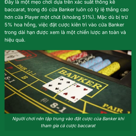
Đây là một mẹo chơi dựa trên xác suất thống kê
baccarat, trong đó cửa Banker luôn có tỷ lệ thắng cao
hơn cửa Player một chút (khoảng 51%). Mặc dù bị trừ
5% hoa hồng, việc đặt cược kiên trì vào cửa Banker
trong dài hạn được xem là một chiến lược an toàn và
hiệu quả.
Người chơi nên tập trung vào đặt cược của Banker khi
tham gia cá cược baccarat