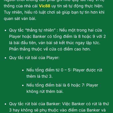
thống của nhà cái
Vic88
uy tín sẽ tự động thực hiện.
Tuy nhiên, hiểu rõ luật chơi sẽ giúp bạn tự tin hơn khi
quan sát ván bài.
Quy tắc “thắng tự nhiên” : Nếu một trong hai cửa
Player hoặc Banker có tổng điểm là 8 hoặc 9 với 2
lá bài đầu tiên, ván bài sẽ kết thúc ngay lập tức.
Phần thắng thuộc về cửa có điểm cao hơn.
Quy tắc rút bài của Player:
Nếu tổng điểm từ 0 – 5: Player được rút
thêm lá thứ 3.
Nếu tổng điểm bài là 6 hoặc 7: Player
không rút thêm bài.
Quy tắc rút bài của Banker: Việc Banker có rút lá thứ
3 hay không sẽ phụ thuộc vào điểm của Banker và