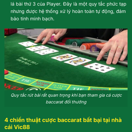
lá bài thứ 3 của Player. Đây là một quy tắc phức tạp
nhưng được hệ thống xử lý hoàn toàn tự động, đảm
bảo tính minh bạch.
Quy tắc rút bài rất quan trọng khi bạn tham gia cá cược
baccarat đổi thưởng
4 chiến thuật cược baccarat bất bại tại nhà
cái Vic88