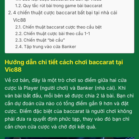
Quy tắc rút bài trong game bài baccarat
4 chiến thuật cược baccarat bất bại tại nhà cái
Vic88
Chiến thuật baccarat cược theo cầu bệt
Chiến thuật cược bài theo cầu 1-1
Chiến thuật “bẻ cầu”
Tập trung vào cửa Banker
Hướng dẫn chi tiết cách chơi baccarat tại
Vic88
Về cơ bản, đây là một trò chơi so điểm giữa hai cửa
cược là Player (người chơi) và Banker (nhà cái). Khi
ván bài bắt đầu, mỗi bên sẽ được chia 2 lá bài. Bạn chỉ
cần dự đoán cửa nào có tổng điểm gần 9 hơn và đặt
cược. Điểm đặc biệt của baccarat là người chơi không
phải đưa ra quyết định phức tạp, thay vào đó bạn chỉ
cần chọn cửa cược và chờ đợi kết quả.