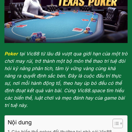
Poker
tại Vic88 từ lâu đã vượt qua giới hạn của một trò
chơi may rủi, trở thành một bộ môn thể thao trí tuệ đòi
hỏi kỹ năng phân tích, tâm lý vững vàng cùng khả
năng ra quyết định sắc bén. Đây là cuộc đấu trí thực
sự, nơi mỗi hành động tố, theo hay úp bỏ đều có thể
định đoạt kết quả ván bài. Cùng Vic88.space tìm hiểu
các biến thể, luật chơi và mẹo đánh hay của game bài
trí tuệ này.
Nội dung
Các biến thể poker đổi thưởng tại nhà cái Vic88