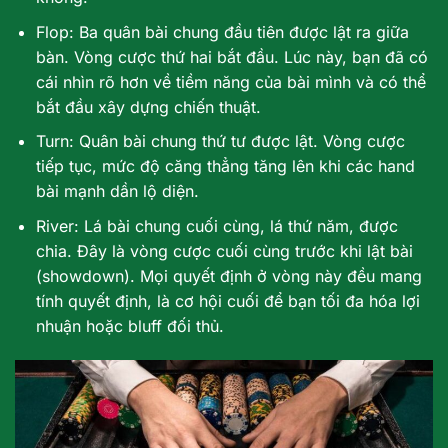
Flop: Ba quân bài chung đầu tiên được lật ra giữa
bàn. Vòng cược thứ hai bắt đầu. Lúc này, bạn đã có
cái nhìn rõ hơn về tiềm năng của bài mình và có thể
bắt đầu xây dựng chiến thuật.
Turn: Quân bài chung thứ tư được lật. Vòng cược
tiếp tục, mức độ căng thẳng tăng lên khi các hand
bài mạnh dần lộ diện.
River: Lá bài chung cuối cùng, lá thứ năm, được
chia. Đây là vòng cược cuối cùng trước khi lật bài
(showdown). Mọi quyết định ở vòng này đều mang
tính quyết định, là cơ hội cuối để bạn tối đa hóa lợi
nhuận hoặc bluff đối thủ.