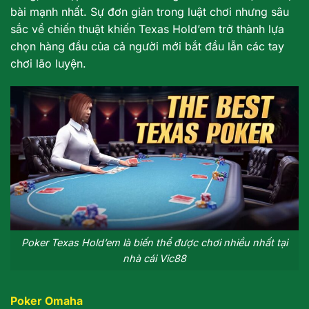
bài mạnh nhất. Sự đơn giản trong luật chơi nhưng sâu
sắc về chiến thuật khiến Texas Hold’em trở thành lựa
chọn hàng đầu của cả người mới bắt đầu lẫn các tay
chơi lão luyện.
Poker Texas Hold’em là biến thể được chơi nhiều nhất tại
nhà cái Vic88
Poker Omaha